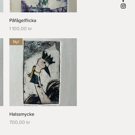
Snabbvisning
Påfågelflicka
Pris
1 100,00 kr
Ny!
Snabbvisning
Halssmycke
Pris
700,00 kr