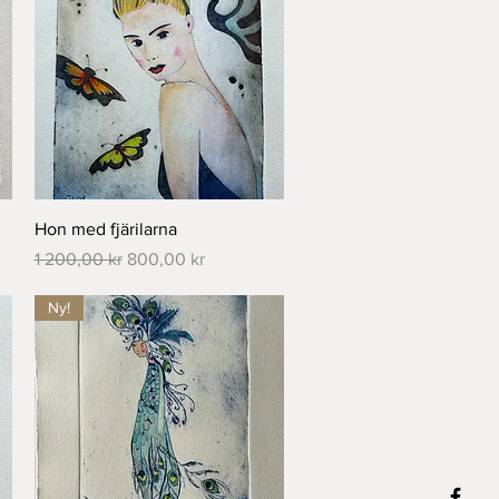
Snabbvisning
Hon med fjärilarna
Ordinarie pris
Reapris
1 200,00 kr
800,00 kr
Ny!