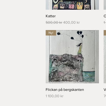
Snabbvisning
Katter
O
Ordinarie pris
Reapris
O
500,00 kr
400,00 kr
1
Ny!
Snabbvisning
Flickan på bergskanten
V
Pris
P
1 100,00 kr
7