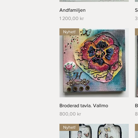
Snabbvisning
Andfamiljen
S
Pris
P
1 200,00 kr
3
Nyhet!
Snabbvisning
Broderad tavla. Vallmo
B
Pris
P
800,00 kr
8
Nyhet!