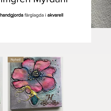
%
handgjorda
färglagda i
akvarell
Nyhet!