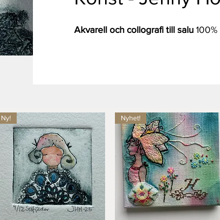
Akvarell och collografi till salu
100
Ny!
Nyhet!