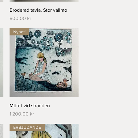
Snabbvisning
Broderad tavla. Stor vallmo
Pris
800,00 kr
Nyhet!
Snabbvisning
Mötet vid stranden
Pris
1 200,00 kr
ERBJUDANDE