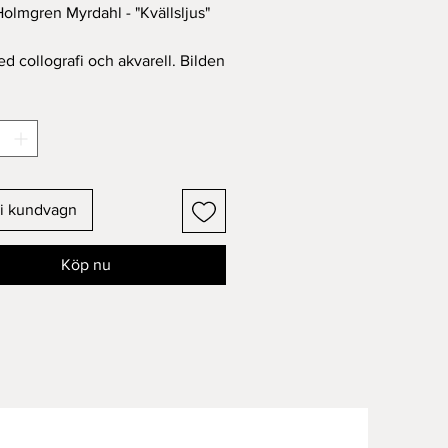
olmgren Myrdahl - "Kvällsljus"
ed collografi och akvarell. Bilden
t på äkta grafikpapper.
rd med kärlek.
 i kundvagn
Köp nu