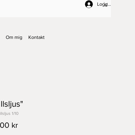
Logga in
Om mig
Kontakt
llsljus"
lsljus 1/10
Pris
00 kr