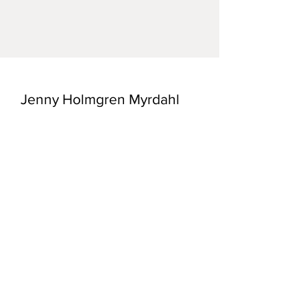
Mått: 12*11,5 cm på motivet bladet
är 20*26 cm.
Tryckt på fint grafikpapper.
Jenny Holmgren Myrdahl
E-post:
konst@myrdahl.se
Frakt och Returpolicy /
Butiks Policy
/
Registrera dig till mitt nyhetsbrev!