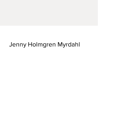
Mått: 12*11,5 cm på motivet bladet
är 20*26 cm.
Tryckt på fint grafikpapper.
Jenny Holmgren Myrdahl
E-post:
konst@myrdahl.se
Frakt och Returpolicy /
Butiks Policy
/
Registrera dig till mitt nyhetsbrev!