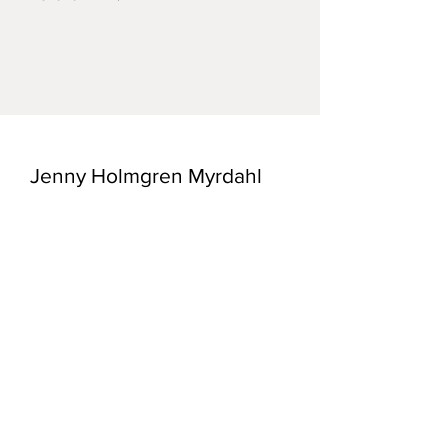
Gjort med collografi och akvarell.
Bilden är tryckt på äkta
grafikpapper. Handgjord med
kärlek.
Mått: 13*18 cm på motivet.
Jenny Holmgren Myrdahl
Bladet 32*39 cm
E-post:
konst@myrdahl.se
Frakt och Returpolicy /
Butiks Policy
/
Registrera dig till mitt nyhetsbrev!