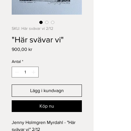
SKU: Här svävar vi 2/12
"Här svävar vi"
Pris
900,00 kr
Antal
*
Lägg i kundvagn
Köp nu
Jenny Holmgren Myrdahl - "Här
svävar vi" 2/12