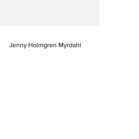
30*38 cm.
Jenny Holmgren Myrdahl
E-post:
konst@myrdahl.se
Frakt och Returpolicy /
Butiks Policy
/
Registrera dig till mitt nyhetsbrev!