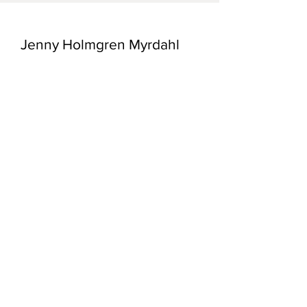
Jenny Holmgren Myrdahl
E-post:
konst@myrdahl.se
Frakt och Returpolicy /
Butiks Policy
/
Registrera dig till mitt nyhetsbrev!
Registrera Nu