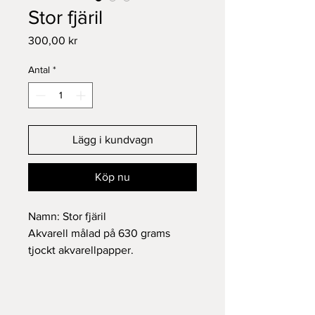
Stor fjäril
Pris
300,00 kr
Antal
*
Lägg i kundvagn
Köp nu
Namn: Stor fjäril
Akvarell målad på 630 grams
tjockt akvarellpapper.
Mått 15*15 cm.